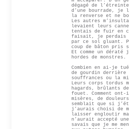
m’accaparer. D’un ge
dégagé de l’étreinte
d’une bourrade, je l
la renverse et ne bo
Les autres m’insulta
levaient leurs canne
tentais de fuir en c
faisait, je perdais 
par ce sol gluant. P
coup de bâton pris s
Et comme un dératé j
hordes de monstres.
Combien en ai-je tué
de gourdin derrière 
souffrances ou la mi
Leurs corps tordus m
hagards, brûlants de
fouet. Comment ont-i
misères, de douleurs
semblait que si j’ét
j’aurais choisi de m
laisser engloutir ma
n’aurait accepté une
savais que je me men