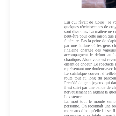
Lui qui rêvait de gloire : le v
quelques réminiscences de croya
sont dissoutes. La matière ne 
peut-être pour cette raison qu
funéraire. Pas la peine de s’ap
par une fanfare où les gens ch
l’haleine chargée des vapeur
accompagnent le défunt au bû
chaotique. Alors vous est reve
enfant de choeur. Le spectacle n
représentant une douleur avec l
Le catafalque couvert d’œillets
route tout au long du parcour
Précédé de gens joyeux qui dan
il est suivi par une bande de c
nerveusement en agitant la queu
l’existence.
La mort tout le monde semble
personne. On reconnaît une bo
morceaux d’os qu’elle laisse. Il
nécessaire à sa totale crémat