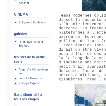
passant
CINEMA
Temps modernes oblig
diesel la descente a
Bollywood Boulevard
s’ébranle lentement.
descente les freineu
plateformes à l’exté
galeries
extrémité, tournent 
brillant de leurs fr
Hamataye bijoutier
l’accélération lors 
Touareg
dirait un être vivan
escarbilles et des p
les rois de la petite
là le long de la voi
reine
d’incendie ont noirc
petit train avançait
Angers/la Mongolie en
descente. Passer de 
vélo....
mètres d’altitude, s
Daisuke Nakanishi
kilomètres, rend l’e
Philippe Orgebin
Sans électricité à
tous les étages