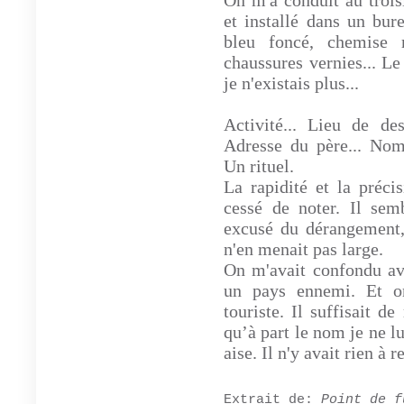
On m'a conduit au troi
et installé dans un bu
bleu foncé, chemise r
chaussures vernies... L
je n'existais plus...
Activité... Lieu de des
Adresse du père... Nom.
Un rituel.
La rapidité et la préci
cessé de noter. Il semb
excusé du dérangement, 
n'en menait pas large.
On m'avait confondu ave
un pays ennemi. Et on
touriste. Il suffisait 
qu’à part le nom je ne lu
aise. Il n'y avait rien à 
Extrait de:
Point de f