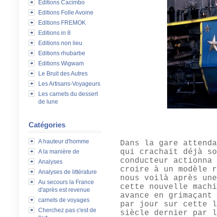
Editions Cacimbo
Editions Folle Avoine
Editions FREMOK
Editions in 8
Editions non lieu
Editions rhubarbe
Editions Wigwam
Le Bruit des Autres
Les Artisans-Voyageurs
Les carnets du dessert
de lune
Catégories
A hauteur d'homme
Dans la gare attenda
qui crachait déjà so
A la manière de
conducteur actionna 
Analyses
croire à un modèle r
Analyses de littérature
nous voilà après une
Au secours la France
cette nouvelle machi
d'après est revenue
avance en grimaçant 
carnets de voyages
par jour sur cette l
Cherchez pas c'est de
siècle dernier par l