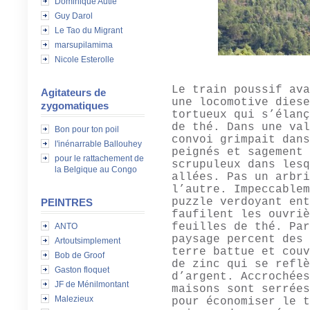
Dominique Autié
Guy Darol
Le Tao du Migrant
marsupilamima
Nicole Esterolle
Le train poussif ava
Agitateurs de
une locomotive diese
zygomatiques
tortueux qui s’élanç
de thé. Dans une val
Bon pour ton poil
convoi grimpait dans
l'inénarrable Ballouhey
peignés et sagement 
pour le rattachement de
scrupuleux dans lesq
la Belgique au Congo
allées. Pas un arbri
l’autre. Impeccablem
puzzle verdoyant ent
PEINTRES
faufilent les ouvriè
feuilles de thé. Par
ANTO
paysage percent des 
Artoutsimplement
terre battue et couv
Bob de Groof
de zinc qui se reflè
Gaston floquet
d’argent. Accrochées
JF de Ménilmontant
maisons sont serrées
Malezieux
pour économiser le t