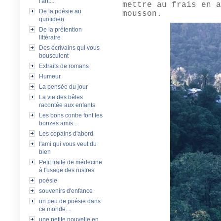
l'art.....
mettre au frais en a
De la poésie au
mousson.
quotidien
De la prétention
littéraire
Des écrivains qui vous
bousculent
Extraits de romans
Humeur
La pensée du jour
La vie des bêtes
racontée aux enfants
Les bons contre font les
bonzes amis....
Les copains d'abord
l'ami qui vous veut du
bien
Petit traité de médecine
à l'usage des rustres
poésie
souvenirs d'enfance
un peu de poésie dans
ce monde....
une petite nouvelle en