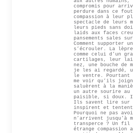
aux autres humains, 
compromis pour arriv
perdure dans ce fout
compassion à leur pl
spectacle de leurs m
leurs pieds sans doi
laids aux faces creu
pansements sales sur
Comment supporter un
s’écrouler. La lèpre
comme celui d’un gra
cartilages, leur lai
nez, une bouche de m
je les ai regardé, u
le ventre. Pourtant 
me voir qu’ils joign
saluèrent à la maniè
un autre sourire au 
paisible, si doux. I
Ils savent lire sur 
inspirent et tentent
Pourquoi ne pas avoi
n’arrivent jusqu’à m
transperce ? Un fil 
étrange compassion a